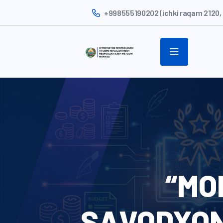
+998555190202 (ichki raqam 2120, 
“MO
SAVODXON