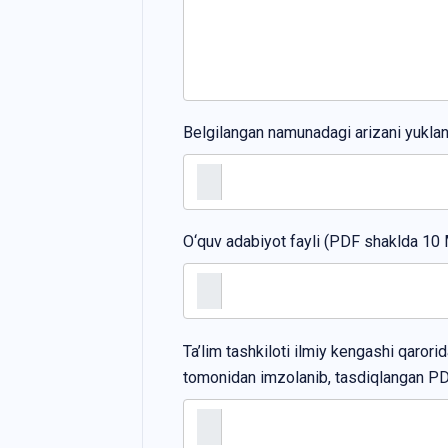
Belgilangan namunadagi arizani yukl
O‘quv adabiyot fayli (PDF shaklda 10
Ta’lim tashkiloti ilmiy kengashi qarori
tomonidan imzolanib, tasdiqlangan PD