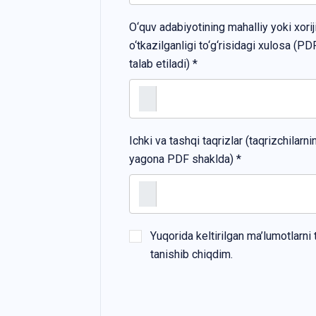
O‘quv adabiyotining mahalliy yoki xorij
o‘tkazilganligi to‘g‘risidagi xulosa (PD
talab etiladi) *
Ichki va tashqi taqrizlar (taqrizchilarn
yagona PDF shaklda) *
Yuqorida keltirilgan ma’lumotlarni to
tanishib chiqdim.