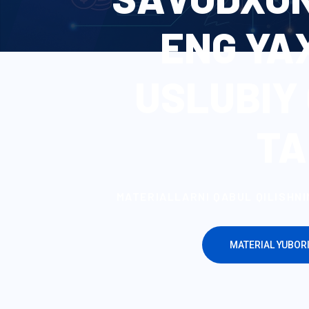
ENG YAX
USLUBIY
TA
MATERIALLARNI QABUL QILISHNI
MATERIAL YUBOR