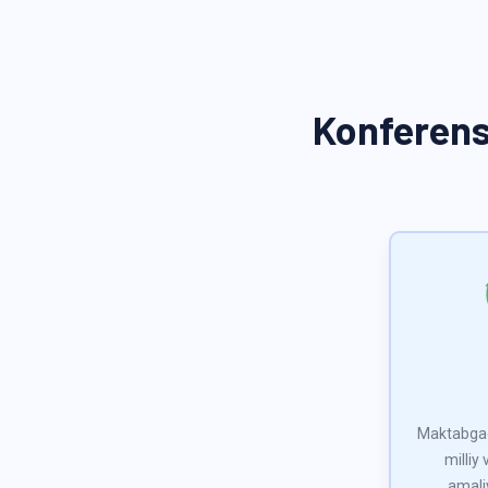
Konferensi
Maktabgac
milliy
amali