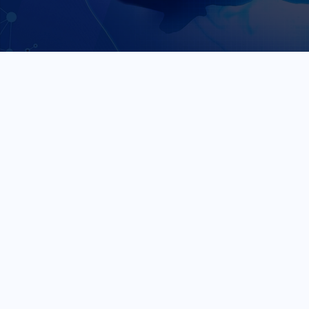
TA’LIM N
BAHO
STRATE
BEL
MUA
IMKONI
YEC