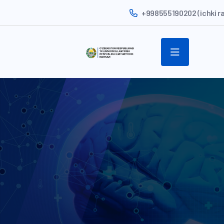
+998555190202 (ichki r