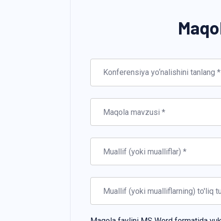
Maqol
Maqola faylini MS Word formatida yuk