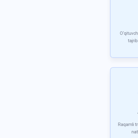
O‘qituvch
tajri
Raqamli tr
nat