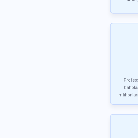
Profess
baholas
imtihonlari