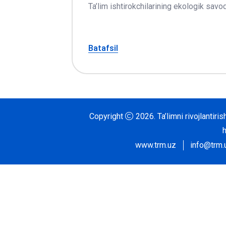
Ta’lim ishtirokchilarining ekologik savodx
Batafsil
Copyright
2026.
Ta’limni rivojlantir
www.trm.uz
info@trm.