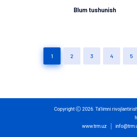
Blum tushunish
1
2
3
4
5
Copyright
2026.
Ta’limni rivojlantir
www.trm.uz
info@trm.