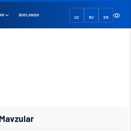
AR
BOG‘LANISH
UZ
RU
EN
I
Mavzular