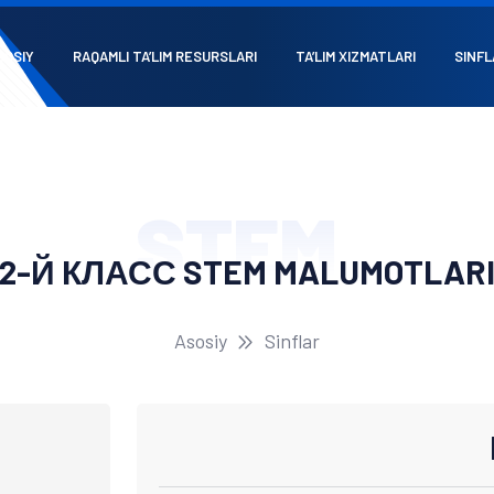
SOSIY
RAQAMLI TA’LIM RESURSLARI
TA’LIM XIZMATLARI
SINFL
STEM
2-Й КЛАСС STEM MALUMOTLAR
Asosiy
Sinflar