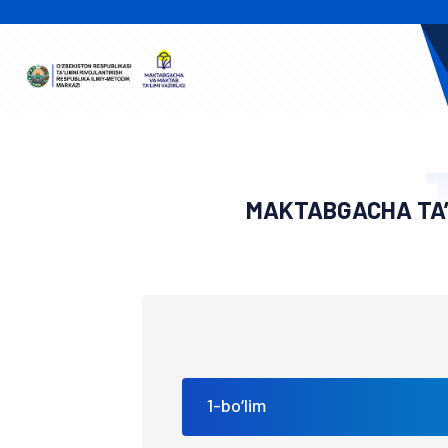
MAKTABGACHA TA’
1-bo‘lim