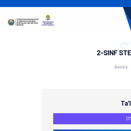
S
2-SINF ST
Asosiy
Ta'
O'