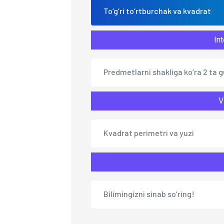
To‘g‘ri to‘rtburchak va kvadrat
Int
Predmetlarni shakliga ko‘ra 2 ta 
V
Kvadrat perimetri va yuzi
Bilimingizni sinab so‘ring!