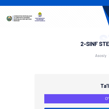
S
2-SINF ST
Asosiy
Ta'
O'