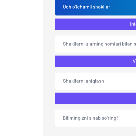
Uch o‘lchamli shakllar
Int
Shakllarni ularning nomlari bilan 
V
Shakllarni aniqlash
Bilimingizni sinab so‘ring!