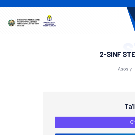
S
2-SINF ST
Asosiy
Ta'
O'