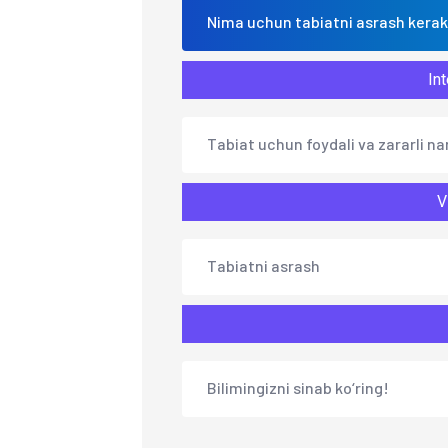
Nima uchun tabiatni asrash kera
Int
Tabiat uchun foydali va zararli na
V
Tabiatni asrash
Bilimingizni sinab ko‘ring!