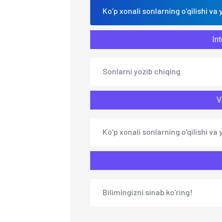
Ko‘p xonali sonlarning o‘qilishi va y
Int
Sonlarni yozib chiqing
V
Ko'p xonali sonlarning o'qilishi va y
Bilimingizni sinab ko‘ring!