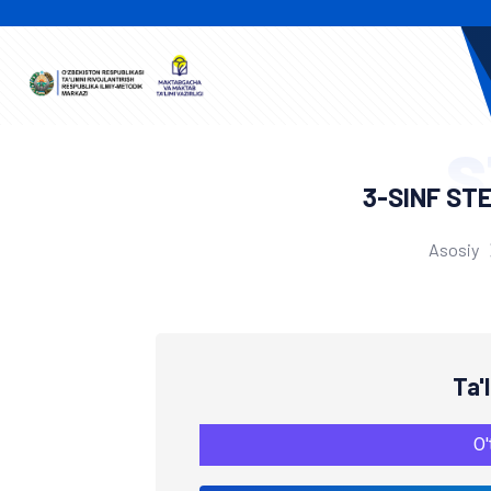
S
3-SINF ST
Asosiy
Ta'
O'