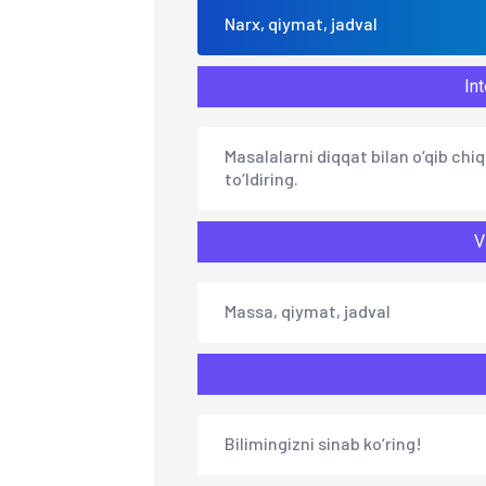
Narx, qiymat, jadval
Int
Masalalarni diqqat bilan o‘qib chiq
to‘ldiring.
V
Massa, qiymat, jadval
Bilimingizni sinab ko‘ring!