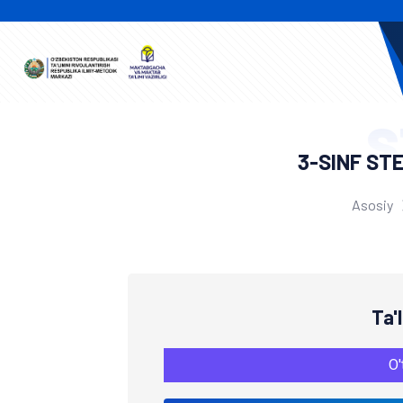
S
3-SINF ST
Asosiy
Ta'
O'