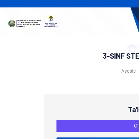
S
3-SINF ST
Asosiy
Ta'
O'