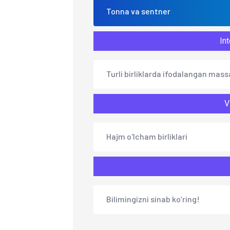
Tonna va sentner
Int
Turli birliklarda ifodalangan mass
V
Hajm o'lcham birliklari
Bilimingizni sinab ko‘ring!