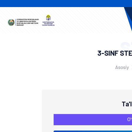
S
3-SINF ST
Asosiy
Ta'
O'