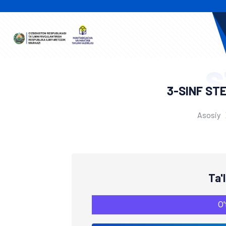
S
3-SINF ST
Asosiy
Ta'
O'