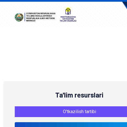
A
Ta'lim resurslari
O'tkazilish tartibi