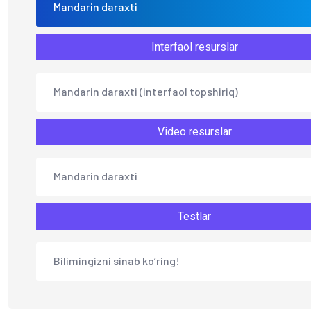
Mandarin daraxti
Interfaol resurslar
Mandarin daraxti (interfaol topshiriq)
Video resurslar
Mandarin daraxti
Testlar
Bilimingizni sinab ko‘ring!