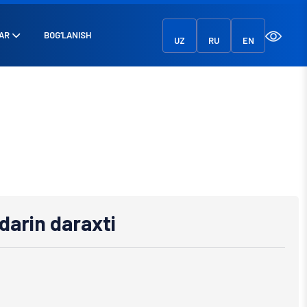
AR
BOG‘LANISH
UZ
RU
EN
arin daraxti