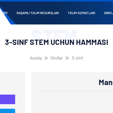
SOSIY
RAQAMLI TA’LIM RESURSLARI
TA’LIM XIZMATLARI
SINFL
STEM
3-SINF STEM UCHUN HAMMASI
Asosiy
Sinflar
3-sinf
Mand