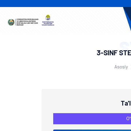
S
3-SINF ST
Asosiy
Ta'
O'