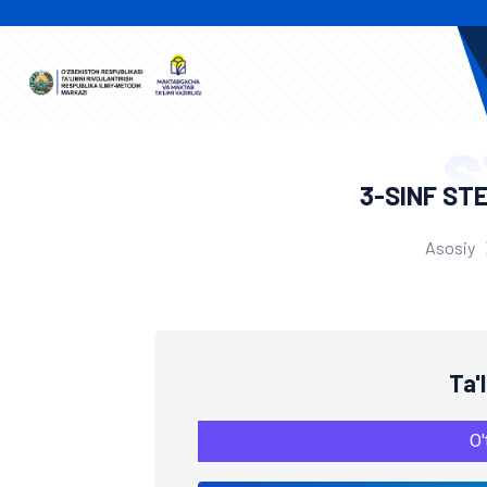
S
3-SINF ST
Asosiy
Ta'
O'