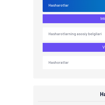
Hasharotlar
Int
Hasharotlarning asosiy belgilari
V
Hashoratlar
H