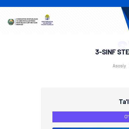
S
3-SINF ST
Asosiy
Ta'
O'