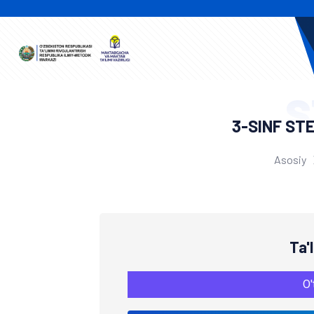
S
3-SINF ST
Asosiy
Ta'
O'