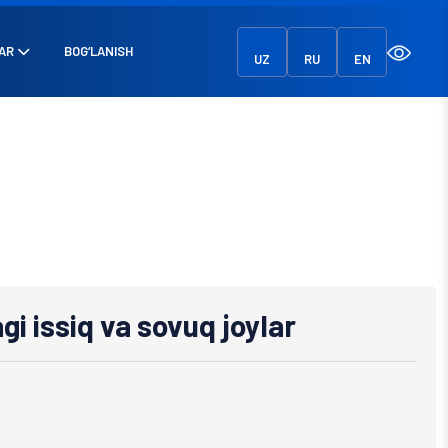
AR
BOG‘LANISH
UZ
RU
EN
i issiq va sovuq joylar