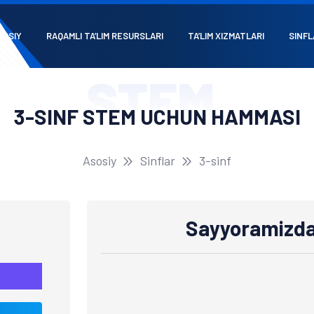
SOSIY
RAQAMLI TA’LIM RESURSLARI
TA’LIM XIZMATLARI
SINFL
STEM
3-SINF STEM UCHUN HAMMASI
Asosiy
Sinflar
3-sinf
Sayyoramizdag