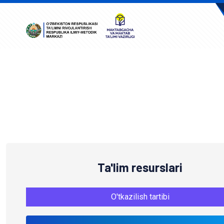
A
Ta'lim resurslari
O'tkazilish tartibi