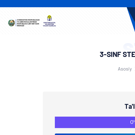
S
3-SINF ST
Asosiy
Ta'
O'