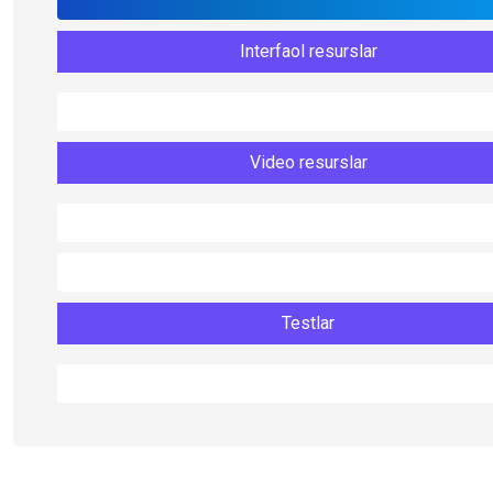
Interfaol resurslar
Video resurslar
Testlar