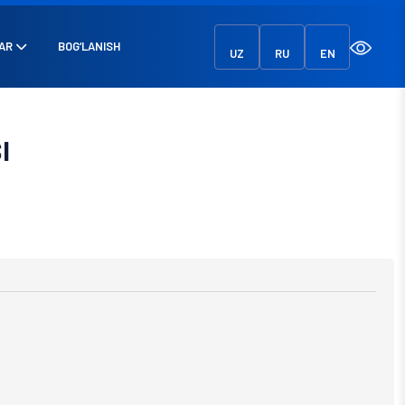
AR
BOG‘LANISH
UZ
RU
EN
I