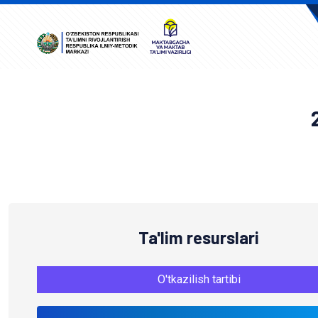
A
Ta'lim resurslari
O'tkazilish tartibi