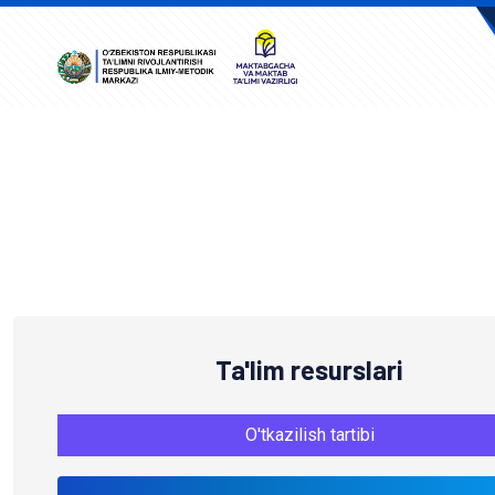
A
Ta'lim resurslari
O'tkazilish tartibi