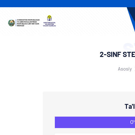
S
2-SINF ST
Asosiy
Ta'
O'