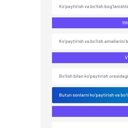
Ko‘paytirish va bo‘lish bog‘lanishla
Int
Ko‘paytirish va bo‘lish amallarini b
V
Bo‘lish bilan ko‘paytirish orasidag
Butun sonlarni ko'paytirish va bo'l