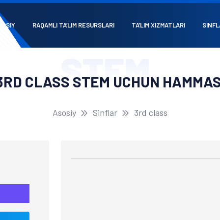
SOSIY
RAQAMLI TA’LIM RESURSLARI
TA’LIM XIZMATLARI
SINFL
STEM
3RD CLASS STEM UCHUN HAMMAS
Asosiy
Sinflar
3rd class