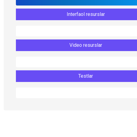
Interfaol resurslar
Video resurslar
Testlar