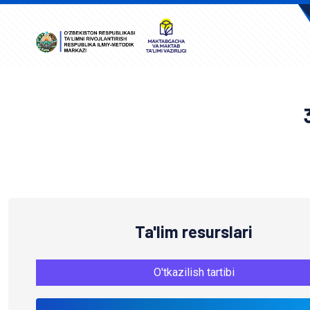
A
Ta'lim resurslari
O'tkazilish tartibi