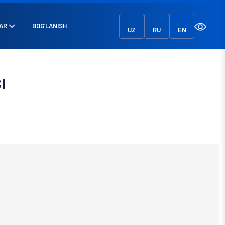
AR
BOG‘LANISH
UZ
RU
EN
I