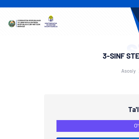
S
3-SINF ST
Asosiy
Ta'
O'