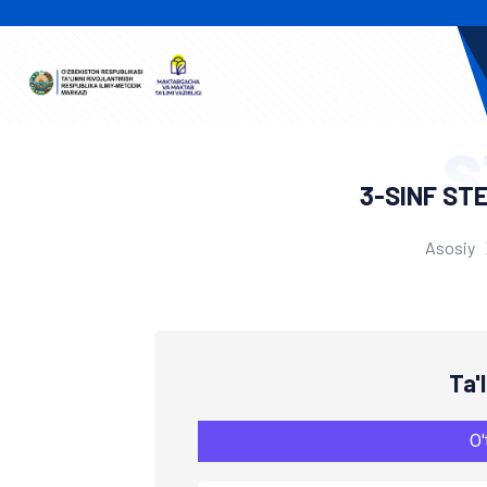
S
3-SINF ST
Asosiy
Ta'
O'