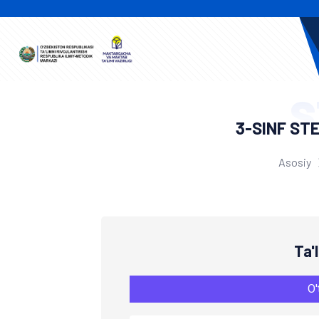
S
3-SINF ST
Asosiy
Ta'
O'