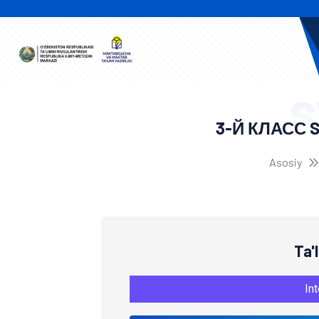
S
3-Й КЛАСС 
Asosiy
Ta'
Int