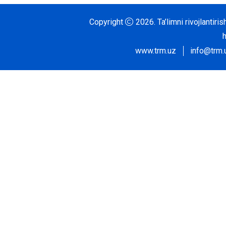
Copyright
2026.
Ta’limni rivojlantir
www.trm.uz
info@trm.