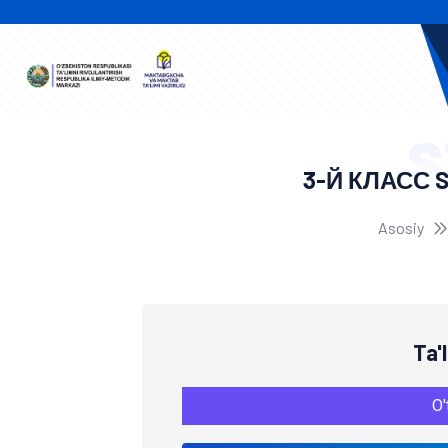
S
3-Й КЛАСС 
Asosiy
Ta'
O'