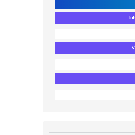
Int
V