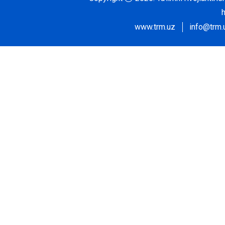
www.trm.uz
info@trm.