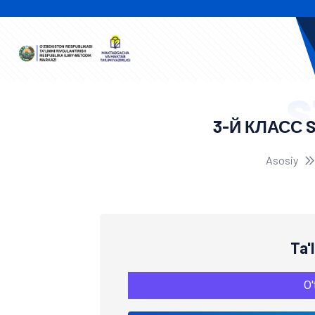
S
3-Й КЛАСС 
Asosiy
Ta'
O'