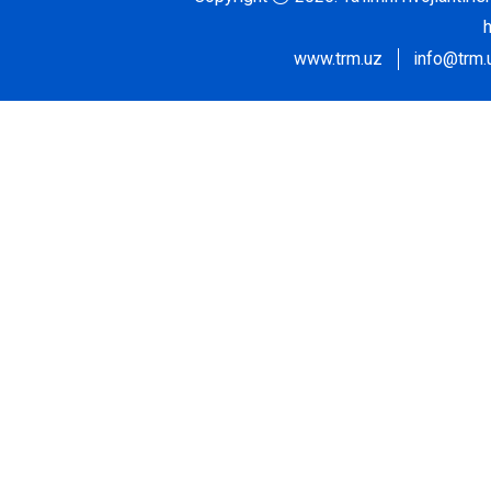
www.trm.uz
info@trm.