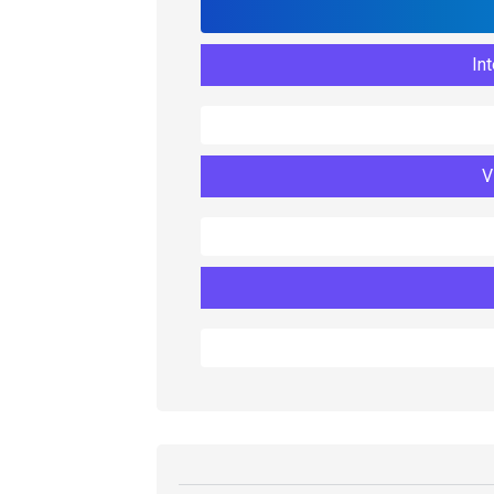
Int
V