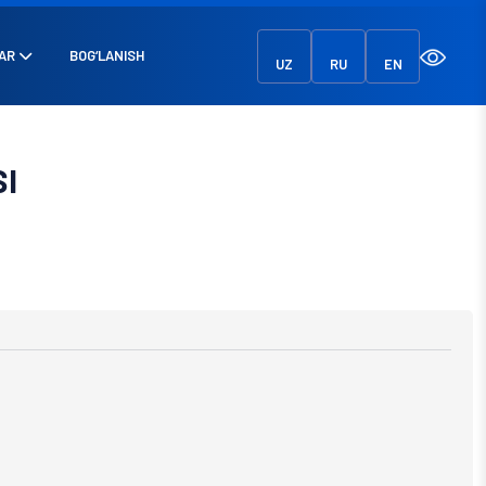
AR
BOG‘LANISH
UZ
RU
EN
I