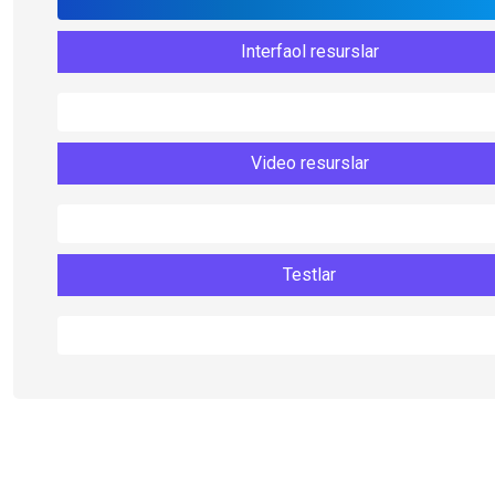
Interfaol resurslar
Video resurslar
Testlar