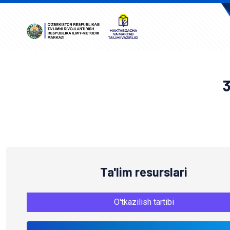
A
Ta'lim resurslari
O'tkazilish tartibi