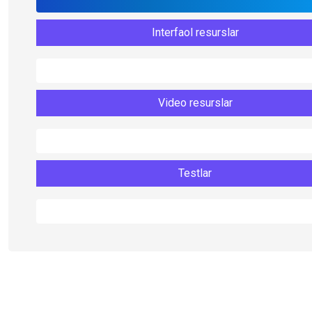
Interfaol resurslar
Video resurslar
Testlar