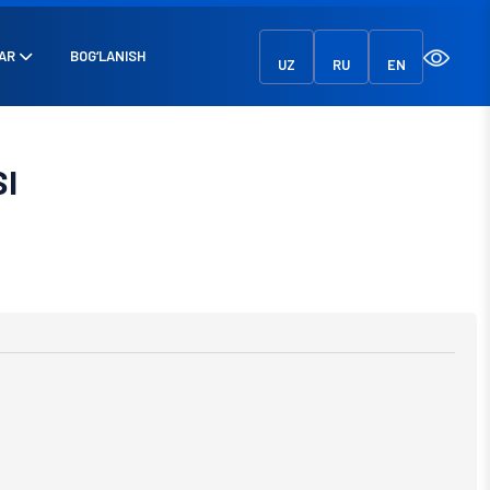
AR
BOG‘LANISH
UZ
RU
EN
I