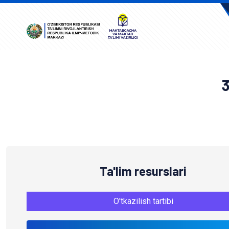
A
Ta'lim resurslari
O'tkazilish tartibi