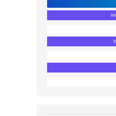
Int
V