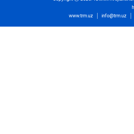
www.trm.uz
info@trm.uz