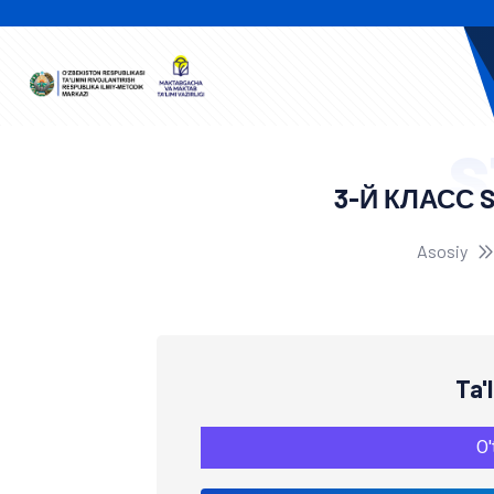
S
3-Й КЛАСС 
Asosiy
Ta'
O'