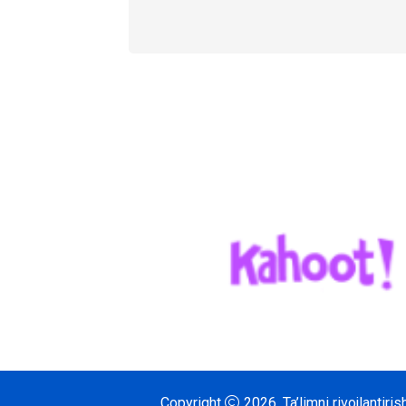
Copyright
2026.
Ta’limni rivojlantir