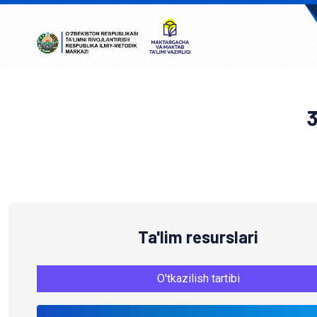
A
Ta'lim resurslari
O'tkazilish tartibi