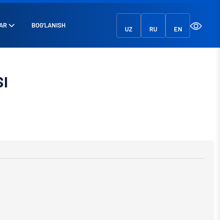
AR
BOG‘LANISH
UZ
RU
EN
I