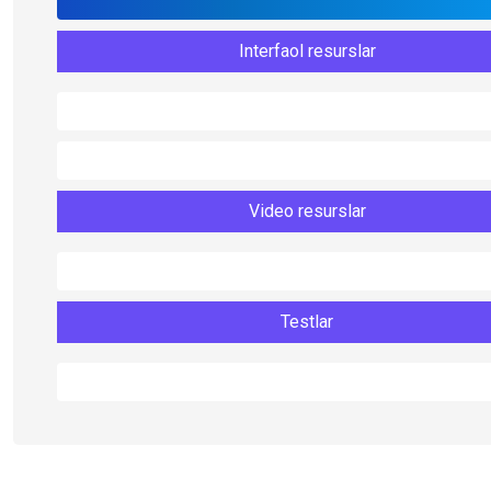
Interfaol resurslar
Video resurslar
Testlar