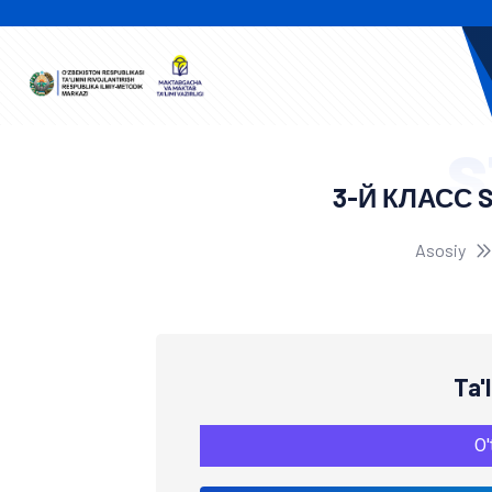
S
3-Й КЛАСС 
Asosiy
Ta'
O'