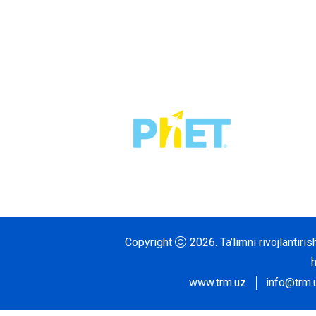
Copyright
2026.
Ta’limni rivojlantir
www.trm.uz
info@trm.