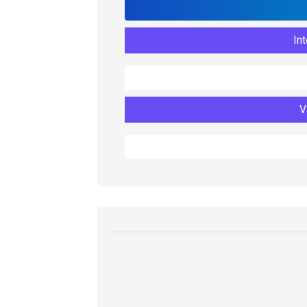
Int
V