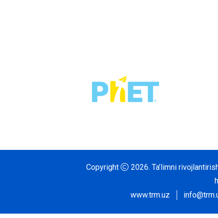
Copyright
2026.
Ta’limni rivojlantir
www.trm.uz
info@trm.