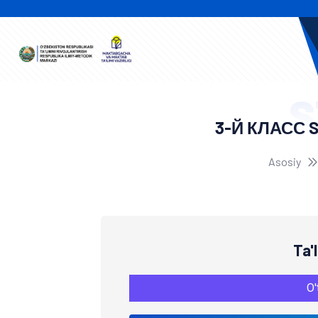
S
3-Й КЛАСС 
Asosiy
Ta'
O'