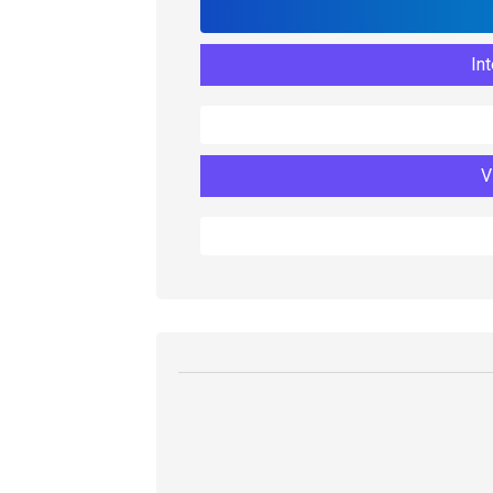
Int
V