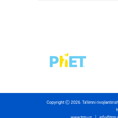
Copyright
2026.
Ta’limni rivojlantir
www.trm.uz
info@trm.