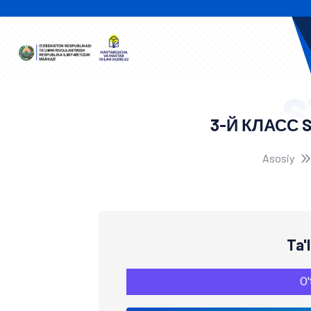
S
3-Й КЛАСС 
Asosiy
Ta'
O'