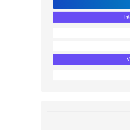
Int
V