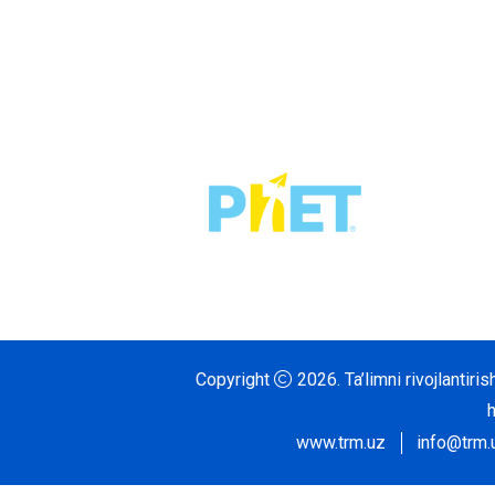
Copyright
2026.
Ta’limni rivojlantir
www.trm.uz
info@trm.