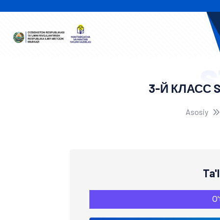
S
3-Й КЛАСС 
Asosiy
Ta'
O'