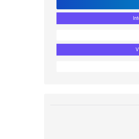
Int
V