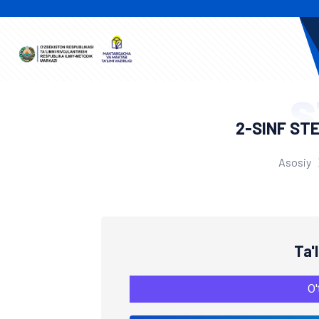
S
2-SINF ST
Asosiy
Ta'
O'