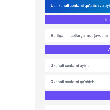
Uch xonali sonlarni qo‘shish va ayi
Int
Berilgan misollarga mos javoblarn
V
3 xonali sonlarni ayirish
3 xonali sonlarni qoʻshish