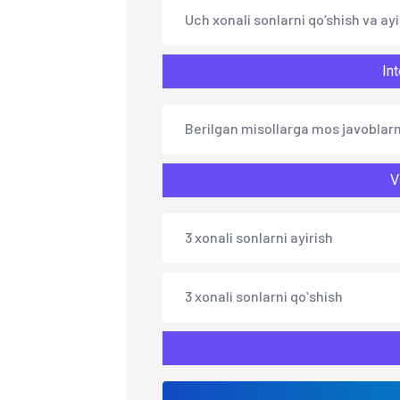
Uch xonali sonlarni qo‘shish va ayi
Int
Berilgan misollarga mos javoblarn
V
3 xonali sonlarni ayirish
3 xonali sonlarni qoʻshish