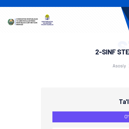
S
2-SINF ST
Asosiy
Ta'
O'