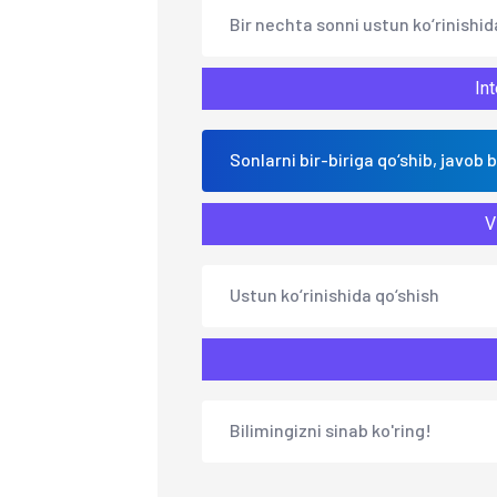
Bir nechta sonni ustun ko‘rinishid
Int
Sonlarni bir-biriga qo‘shib, javob b
V
Ustun ko‘rinishida qo‘shish
Bilimingizni sinab ko'ring!