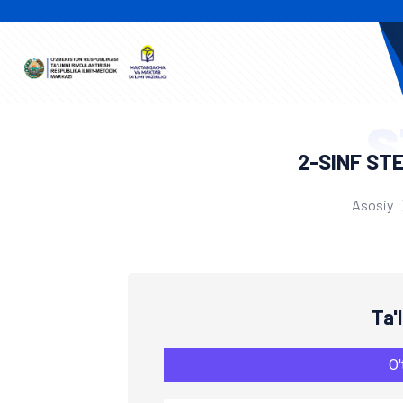
S
2-SINF ST
Asosiy
Ta'
O'