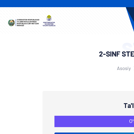
S
2-SINF ST
Asosiy
Ta'
O'