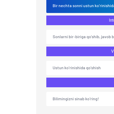
Bir nechta sonni ustun ko‘rinishid
Int
Sonlarni bir-biriga qo‘shib, javob b
V
Ustun ko‘rinishida qo‘shish
Bilimingizni sinab ko'ring!