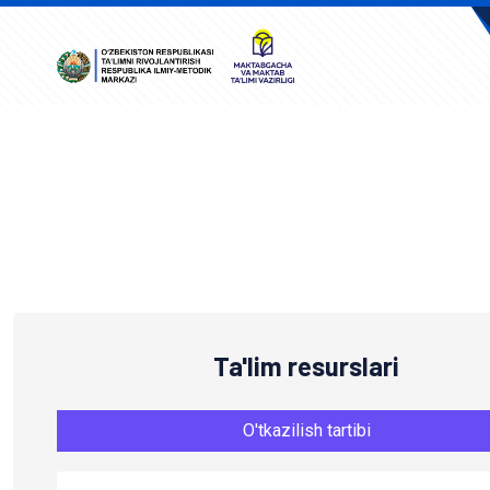
A
Ta'lim resurslari
O'tkazilish tartibi