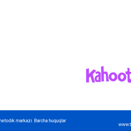
y-metodik markazi
. Barcha huquqlar
www.t