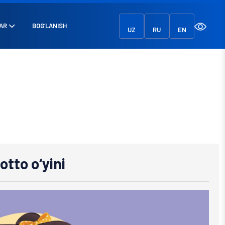
AR
BOG‘LANISH
UZ
RU
EN
otto o‘yini