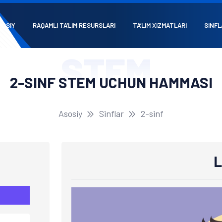
SOSIY
RAQAMLI TA’LIM RESURSLARI
TA’LIM XIZMATLARI
SINFL
STEM
2-SINF STEM UCHUN HAMMASI
Asosiy
Sinflar
2-sinf
L