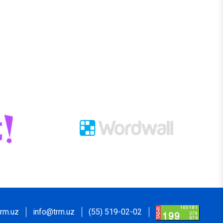
rm.uz
info@trm.uz
(55) 519-02-02