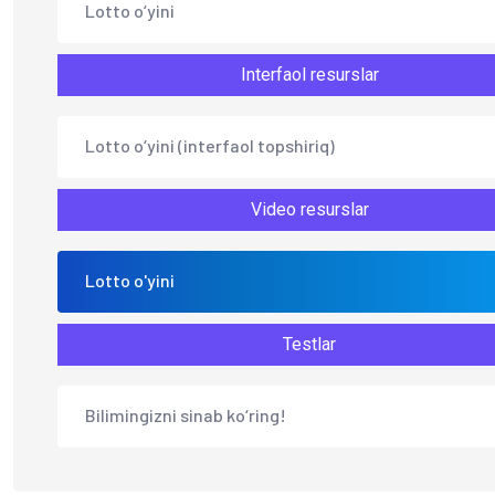
Lotto o‘yini
Interfaol resurslar
Lotto o‘yini (interfaol topshiriq)
Video resurslar
Lotto o'yini
Testlar
Bilimingizni sinab ko‘ring!