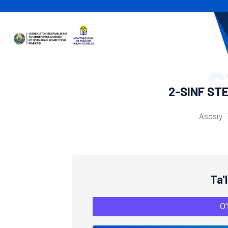
S
2-SINF ST
Asosiy
Ta'
O'