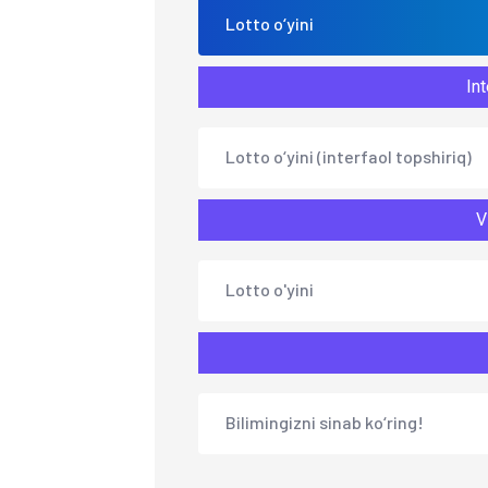
Lotto o‘yini
Int
Lotto o‘yini (interfaol topshiriq)
V
Lotto o'yini
Bilimingizni sinab ko‘ring!