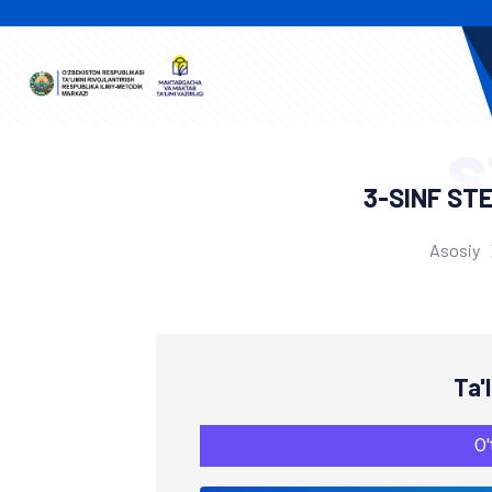
S
3-SINF ST
Asosiy
Ta'
O'