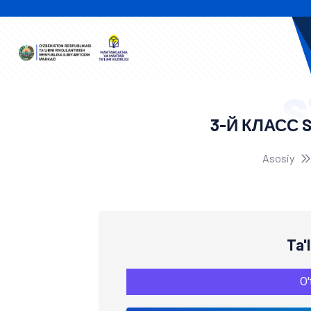
S
3-Й КЛАСС 
Asosiy
Ta'
O'