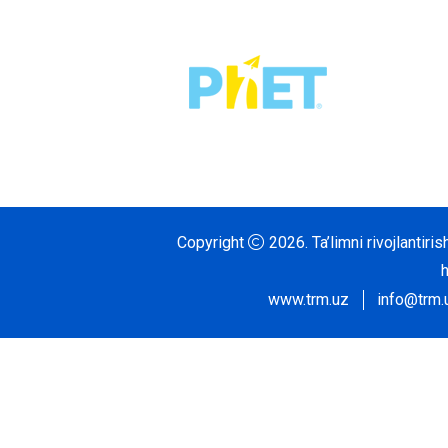
Copyright
2026.
Ta’limni rivojlantir
www.trm.uz
info@trm.