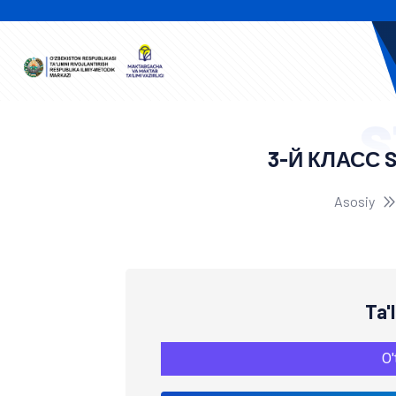
S
3-Й КЛАСС 
Asosiy
Ta'
O'