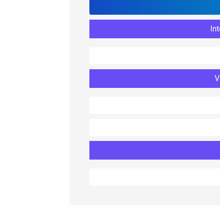
Int
V