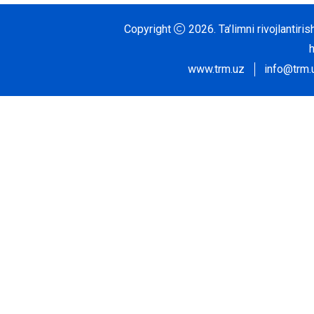
Copyright
2026.
Ta’limni rivojlantir
www.trm.uz
info@trm.