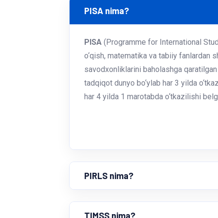
PISA nima?
PISA
(Programme for International Stu
o‘qish, matematika va tabiiy fanlardan 
savodxonliklarini baholashga qaratilgan 
tadqiqot dunyo bo‘ylab har 3 yilda o‘tka
har 4 yilda 1 marotabda o‘tkazilishi belg
PIRLS nima?
TIMSS nima?