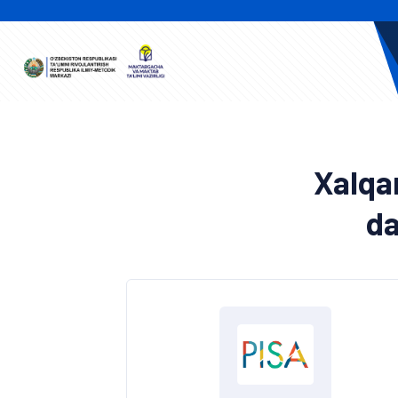
Xalqa
da