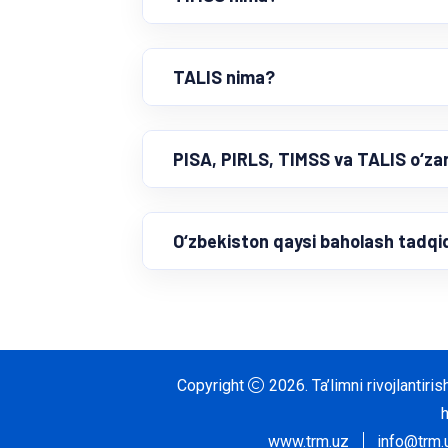
TALIS nima?
PISA, PIRLS, TIMSS va TALIS o‘za
O‘zbekiston qaysi baholash tadqi
Copyright
2026.
Ta’limni rivojlantir
www.trm.uz
info@trm.